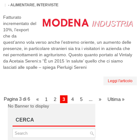
- ALIMENTARE
,
INTERVISTE
Fatturato
incrementato del
10%, l’export
che da
quest’anno vola verso anche l’estremo oriente, un aumento delle
presenze, in particolare stranieri sia tra i visitatori in azienda che
nei pernottamenti in agriturismo. Questo quanto portato al Vintaly
da Acetaia Sereni:s “È un 2015 ‘in salute’ quello che ci siamo
lasciati alle spalle – spiega Pierluigi Sereni
Leggi l'articolo
Pagina 3 di 6
«
1
2
3
4
5
...
»
Ultima »
No Banner to display
CERCA