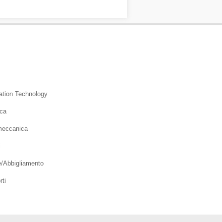
ation Technology
ica
meccanica
i
e/Abbigliamento
rti