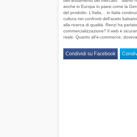
dell’andamento del mercato: “Siamo riu
anche in Europa in paesi come la Germa
del prodotto. L’Italia… in Italia cont
cultura nei confronti dell’aceto balsam
alla ricerca di qualità. Renzi ha parl
commercializzazione? Il web è sicura
reale. Quanto all’e-commerce, dovevam
Condividi su Facebook
Condivi