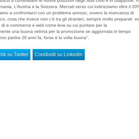
sciti a consolidare le nostre posizioni negli Stati Uniti e in Giappone, 
nia, L’Austria e la Svizzera. Mercati verso cui indirizziamo oltre il 20
inuiamo a confrontarci con un problema annoso, ovvero la mancanza di
ico, cosa che invece non c’è tra gli stranieri, sempre molto preparati e
ato di e-commerce e web come leve su cui puntare per la
mente una buona vetrina per la promozione se aggiornata in tempo
o partire 20 anni fa, forse è la volta buona”.
di su Twitter
Condividi su Linkedin