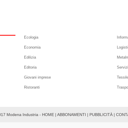
Ecologia
Inform
Economia
Logist
Edilizia
Metal
Editoria
Serviz
Giovani imprese
Tessil
Ristoranti
Traspo
017 Modena Industria -
HOME
|
ABBONAMENTI
|
PUBBLICITÀ
|
CONT