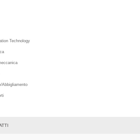
ation Technology
ica
meccanica
i
e/Abbigliamento
rti
ATTI