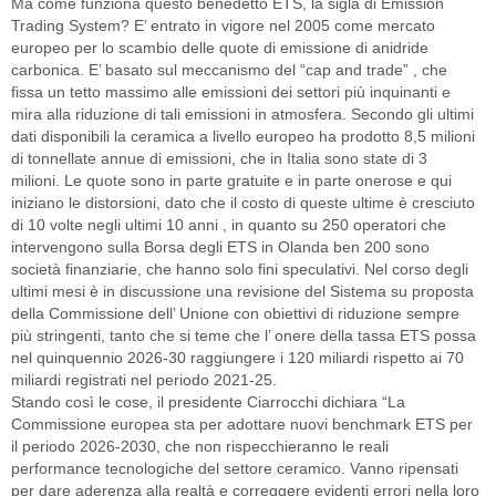
Ma come funziona questo benedetto ETS, la sigla di Emission
Trading System? E’ entrato in vigore nel 2005 come mercato
europeo per lo scambio delle quote di emissione di anidride
carbonica. E’ basato sul meccanismo del “cap and trade” , che
fissa un tetto massimo alle emissioni dei settori più inquinanti e
mira alla riduzione di tali emissioni in atmosfera. Secondo gli ultimi
dati disponibili la ceramica a livello europeo ha prodotto 8,5 milioni
di tonnellate annue di emissioni, che in Italia sono state di 3
milioni. Le quote sono in parte gratuite e in parte onerose e qui
iniziano le distorsioni, dato che il costo di queste ultime è cresciuto
di 10 volte negli ultimi 10 anni , in quanto su 250 operatori che
intervengono sulla Borsa degli ETS in Olanda ben 200 sono
società finanziarie, che hanno solo fini speculativi. Nel corso degli
ultimi mesi è in discussione una revisione del Sistema su proposta
della Commissione dell’ Unione con obiettivi di riduzione sempre
più stringenti, tanto che si teme che l’ onere della tassa ETS possa
nel quinquennio 2026-30 raggiungere i 120 miliardi rispetto ai 70
miliardi registrati nel periodo 2021-25.
Stando così le cose, il presidente Ciarrocchi dichiara “La
Commissione europea sta per adottare nuovi benchmark ETS per
il periodo 2026-2030, che non rispecchieranno le reali
performance tecnologiche del settore ceramico. Vanno ripensati
per dare aderenza alla realtà e correggere evidenti errori nella loro