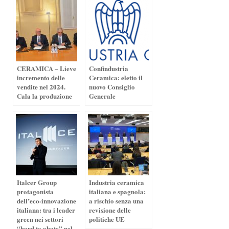
CERAMICA – Lieve
Confindustria
incremento delle
Ceramica: eletto il
vendite nel 2024.
nuovo Consiglio
Cala la produzione
Generale
Italcer Group
Industria ceramica
protagonista
italiana e spagnola:
dell’eco-innovazione
a rischio senza una
italiana: tra i leader
revisione delle
green nei settori
politiche UE
“hard to abate” nel