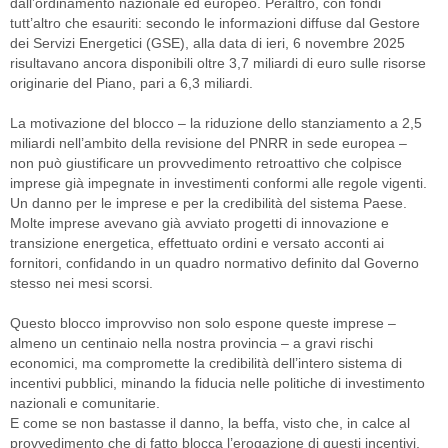
dall’ordinamento nazionale ed europeo. Peraltro, con fondi
tutt’altro che esauriti: secondo le informazioni diffuse dal Gestore
dei Servizi Energetici (GSE), alla data di ieri, 6 novembre 2025
risultavano ancora disponibili oltre 3,7 miliardi di euro sulle risorse
originarie del Piano, pari a 6,3 miliardi.
La motivazione del blocco – la riduzione dello stanziamento a 2,5
miliardi nell’ambito della revisione del PNRR in sede europea –
non può giustificare un provvedimento retroattivo che colpisce
imprese già impegnate in investimenti conformi alle regole vigenti.
Un danno per le imprese e per la credibilità del sistema Paese.
Molte imprese avevano già avviato progetti di innovazione e
transizione energetica, effettuato ordini e versato acconti ai
fornitori, confidando in un quadro normativo definito dal Governo
stesso nei mesi scorsi.
Questo blocco improvviso non solo espone queste imprese –
almeno un centinaio nella nostra provincia – a gravi rischi
economici, ma compromette la credibilità dell’intero sistema di
incentivi pubblici, minando la fiducia nelle politiche di investimento
nazionali e comunitarie.
E come se non bastasse il danno, la beffa, visto che, in calce al
provvedimento che di fatto blocca l’erogazione di questi incentivi,