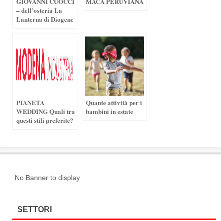
GIOVANNI CUOCCI
MACA PERUVIANA
– dell’osteria La
Lanterna di Diogene
PIANETA
Quante attività per i
WEDDING Quali tra
bambini in estate
questi stili preferite?
No Banner to display
SETTORI