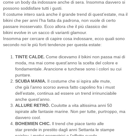
come un body da indossare anche di sera. Insomma davvero si
possono soddisfare tutti i gusti.
Il costume intero sarà anche il grande trend di quest’estate, ma il
bikini che per anni l’ha fatta da padrona, non vuole di certo
passare inosservato. Ecco allora che il più classico dei
bikini evolve in un sacco di varianti glamour.
Insomma per cercare di capire cosa indossare, ecco quali sono
secondo noi le più forti tendenze per questa estate:
TINTE CALDE.
Come dicevamo il bikini non passa mai di
moda, ma mai come quest’anno la scelta del colore e
fondamentale. Arancione e turchese sono i colori su cui
puntare.
SCUBA MANIA.
Il costume che si ispira alle mute,
che già l’anno scorso aveva fatto capolino fra i must
dell’estate, continua ad essere un trend irrinunciabile
anche quest’anno.
ALLURE RETRÒ.
Coulotte a vita altissima anni 50
ispirate alle fantasie marine. Non per tutte, purtroppo, ma
davvero cool.
BOHEMIEN CHIC.
Il trend che piace tanto alle
star prende in prestito dagli anni Settanta le stampe
paisley, i motivi geometrici e l’effetto suede.