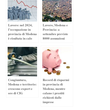
Lavoro: nel 2024,
Lavoro, Modena e
l’occupazione in
Provincia: a
provincia di Modena
settembre previste
è risultata in calo
8000 assunzioni
Congiuntura,
Record di risparmi
Modena e territorio:
in provincia di
crescono export e
Modena, mentre
ore di CIG
calano i prestiti
richiesti dalle
imprese