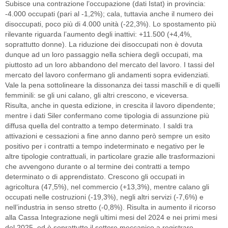
Subisce una contrazione l’occupazione (dati Istat) in provincia:
-4.000 occupati (pari al -1,2%); cala, tuttavia anche il numero dei
disoccupati, poco più di 4.000 unità (-22,3%). Lo spostamento più
rilevante riguarda l’aumento degli inattivi: +11.500 (+4,4%,
soprattutto donne). La riduzione dei disoccupati non è dovuta
dunque ad un loro passaggio nella schiera degli occupati, ma
piuttosto ad un loro abbandono del mercato del lavoro. I tassi del
mercato del lavoro confermano gli andamenti sopra evidenziati.
Vale la pena sottolineare la dissonanza dei tassi maschili e di quelli
femminili: se gli uni calano, gli altri crescono, e viceversa.
Risulta, anche in questa edizione, in crescita il lavoro dipendente;
mentre i dati Siler confermano come tipologia di assunzione più
diffusa quella del contratto a tempo determinato. I saldi tra
attivazioni e cessazioni a fine anno danno però sempre un esito
positivo per i contratti a tempo indeterminato e negativo per le
altre tipologie contrattuali, in particolare grazie alle trasformazioni
che avvengono durante o al termine dei contratti a tempo
determinato o di apprendistato. Crescono gli occupati in
agricoltura (47,5%), nel commercio (+13,3%), mentre calano gli
occupati nelle costruzioni (-19,3%), negli altri servizi (-7,6%) e
nell’industria in senso stretto (-0,8%). Risulta in aumento il ricorso
alla Cassa Integrazione negli ultimi mesi del 2024 e nei primi mesi
del 2025, ed è soprattutto il settore meccanico a registrare