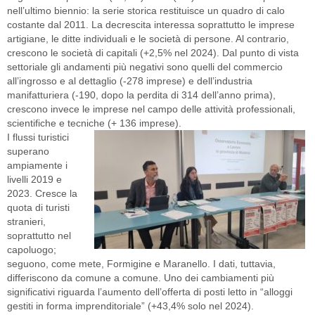
nell’ultimo biennio: la serie storica restituisce un quadro di calo
costante dal 2011. La decrescita interessa soprattutto le imprese
artigiane, le ditte individuali e le società di persone. Al contrario,
crescono le società di capitali (+2,5% nel 2024). Dal punto di vista
settoriale gli andamenti più negativi sono quelli del commercio
all’ingrosso e al dettaglio (-278 imprese) e dell’industria
manifatturiera (-190, dopo la perdita di 314 dell’anno prima),
crescono invece le imprese nel campo delle attività professionali,
scientifiche e tecniche (+ 136 imprese).
I flussi turistici
superano
ampiamente i
livelli 2019 e
2023. Cresce la
quota di turisti
stranieri,
soprattutto nel
capoluogo;
seguono, come mete, Formigine e Maranello. I dati, tuttavia,
differiscono da comune a comune. Uno dei cambiamenti più
significativi riguarda l’aumento dell’offerta di posti letto in “alloggi
gestiti in forma imprenditoriale” (+43,4% solo nel 2024).