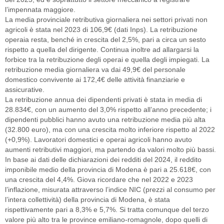
l’impennata maggiore.
La media provinciale retributiva giornaliera nei settori privati non
agricoli è stata nel 2023 di 106,9€ (dati Inps). La retribuzione
operaia resta, benché in crescita del 2,5%, pari a circa un sesto
rispetto a quella del dirigente. Continua inoltre ad allargarsi la
forbice tra la retribuzione degli operai e quella degli impiegati. La
retribuzione media giornaliera va dai 49,9€ del personale
domestico convivente ai 172,4€ delle attività finanziarie e
assicurative.
La retribuzione annua dei dipendenti privati è stata in media di
28.834€, con un aumento del 3,0% rispetto all’anno precedente; i
dipendenti pubblici hanno avuto una retribuzione media più alta
(32.800 euro), ma con una crescita molto inferiore rispetto al 2022
(+0,9%). Lavoratori domestici e operai agricoli hanno avuto
aumenti retributivi maggiori, ma partendo da valori molto più bassi.
In base ai dati delle dichiarazioni dei redditi del 2024, il reddito
imponibile medio della provincia di Modena è pari a 25.618€, con
una crescita del 4,4%. Giova ricordare che nel 2022 e 2023
l’inflazione, misurata attraverso l’indice NIC (prezzi al consumo per
l’intera collettività) della provincia di Modena, è stata
rispettivamente pari a 8,3% e 5,7%. Si tratta comunque del terzo
valore più alto tra le province emiliano-romagnole, dopo quelli di