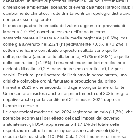
generando un futuro di profonda instabilità. Va poi sottolineata la
dimensione ambientale, scenario di eventi calamitosi straordinari: il
cambiamento climatico, frutto di interventi antropologici distruttivi,
non può essere ignorato.
In questo quadro, la crescita del valore aggiunto in provincia di
Modena (+0.7%) dovrebbe essere nell’anno in corso
sostanzialmente allineata a quella media regionale (+0,6%), così
come già avvenuto nel 2024 (rispettivamente +0.3% e +0.2%). I
settori che hanno contribuito a questo risultato sono quello
dell’agricoltura (andamento altalenante, +17% nel 2024) e quello
delle costruzioni (+1.9%). I rimanenti macrosettori manifestano
evidenti difficoltà: -0,2% Industria in senso stretto, +0,1% per i
servizi. Perdura, per il settore dell’industria in senso stretto, una
crisi che coinvolge ordini, fatturato e produzione dal primo
trimestre 2023 e che secondo l’indagine congiunturale di fonte
Unioncamere insisterà anche nei primi trimestri del 2025. Segno
negativo anche per le vendite nel 3° trimestre 2024 dopo un
biennio in crescita.
Le esportazioni modenesi nel 2024 registrano un calo (-1,7%), che
potrebbe aggravarsi per effetto dei dazi imposti dal governo
statunitense; gli USA rappresentano il 17,1% del totale delle
esportazioni e oltre la metà di queste sono autoveicoli (53%),
seguita dalle piastrelle (10,8%). Cala (-70) il numero di imprese