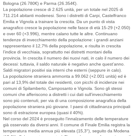
Bologna (26.780€) e Parma (26.354€).
La popolazione cresce di 2.625 unità, per un totale nel 2025 di
711.214 abitanti modenesi. Sono i distretti di Carpi, Castelfranco
Emilia e Vignola a trainare la crescita. Da un punto di vista
anagrafico cresce la popolazione nelle fasce di età 15-29 (+2.050)
e over 60 (+3.996), mentre calano tutte le altre. Continuano
tendenze di invecchiamento della popolazione: i grandi anziani
rappresentano il 12,7% della popolazione, e risulta in crescita
l’indice di vecchiaia, soprattutto nei distretti montani della
provincia. In crescita il numero dei nuovi nati, in calo il numero dei
decessi: tuttavia, il saldo naturale è negativo anche quest’anno.
Saldi migratori positivi sia interni che esterni (seppure in calo).
La popolazione straniera ammonta a 99.062 (+2.001 unità) ed è
pari al 13,9% del totale dei residenti, con picchi di incidenze nei
comuni di Spilamberto, Camposanto e Vignola. Sono gli stessi
comuni che afferiscono a distretti i cui dati sull’invecchiamento
sono più contenuti, per via di una composizione anagrafica della
popolazione straniera più giovane. I paesi di cittadinanza principali
sono di estrazione europea (quasi il 40%).
Nel corso del 2024 è proseguito l’innalzamento delle temperature
già osservato da diversi anni. Il comune di Finale Emilia registra la
temperatura media annua più elevata (15,3°), seguito da Modena