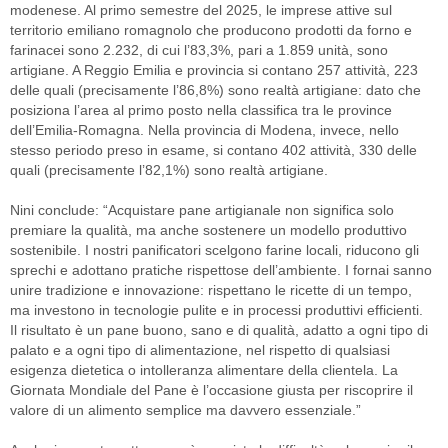
modenese. Al primo semestre del 2025, le imprese attive sul
territorio emiliano romagnolo che producono prodotti da forno e
farinacei sono 2.232, di cui l’83,3%, pari a 1.859 unità, sono
artigiane. A Reggio Emilia e provincia si contano 257 attività, 223
delle quali (precisamente l’86,8%) sono realtà artigiane: dato che
posiziona l’area al primo posto nella classifica tra le province
dell’Emilia-Romagna. Nella provincia di Modena, invece, nello
stesso periodo preso in esame, si contano 402 attività, 330 delle
quali (precisamente l’82,1%) sono realtà artigiane.
Nini conclude: “Acquistare pane artigianale non significa solo
premiare la qualità, ma anche sostenere un modello produttivo
sostenibile. I nostri panificatori scelgono farine locali, riducono gli
sprechi e adottano pratiche rispettose dell’ambiente. I fornai sanno
unire tradizione e innovazione: rispettano le ricette di un tempo,
ma investono in tecnologie pulite e in processi produttivi efficienti.
Il risultato è un pane buono, sano e di qualità, adatto a ogni tipo di
palato e a ogni tipo di alimentazione, nel rispetto di qualsiasi
esigenza dietetica o intolleranza alimentare della clientela. La
Giornata Mondiale del Pane è l’occasione giusta per riscoprire il
valore di un alimento semplice ma davvero essenziale.”