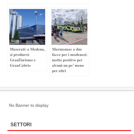
Maserati: a Modena,
Marmomac a due
si produrrà
facce per i modenesi:
GranTurismo e
molto positivo per
GranCabrio
alcuni un po’ meno
per altri
No Banner to display
SETTORI