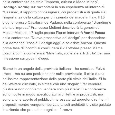
nella conferenza da titolo “Impresa, cultura e Made in Italy”,
Rodrigo Rodriquez
racconterà la sua esperienza all’interno di
“Cassina”, il rapporto coi designers, coi progettisti e di quale sia
l’importanza della cultura per un’azienda del made in Italy. Il 16
giugno, presso Casalgrande Padana, nella conferenza “Branding e
storia d’impresa” Francesca Molteni descriverà la genesi del
Museo Molteni. Il 7 luglio presso Florim interverrà
Vanni Pasca
nella conferenza “Nuove prospettive del design” per rispondere
alla domanda “cosa è il design oggi” e se esiste ancora. Questa
prima fase di incontri si concluderà il 20 ottobre presso Marca
Corona con la conferenza “Millenials, società e stili di vita” per una
riflessione sui giovani d’oggi.
Siamo in un angolo della provincia italiana – ha concluso Fulvio
Irace – ma su una posizione per nulla provinciale. Il ciclo è una
bellissima rappresentazione della parte più vitale dell’Italia. Si fa
del Welfare culturale, in sintesi con uno slogan: “Per vendere
piastrelle non dobbiamo vendere solo piastrelle”. Le conferenze
sono rivolte in modo specifico agli architetti e ai progettisti, ma
sono anche aperte al pubblico interessato ad approfondire i temi
proposti, mentre vengono riservate ai soli architetti le visite guidate
in azienda che precedono ogni conferenza.