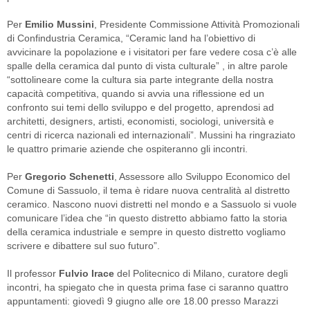
Per
Emilio Mussini
, Presidente Commissione Attività Promozionali
di Confindustria Ceramica, “Ceramic land ha l’obiettivo di
avvicinare la popolazione e i visitatori per fare vedere cosa c’è alle
spalle della ceramica dal punto di vista culturale” , in altre parole
“sottolineare come la cultura sia parte integrante della nostra
capacità competitiva, quando si avvia una riflessione ed un
confronto sui temi dello sviluppo e del progetto, aprendosi ad
architetti, designers, artisti, economisti, sociologi, università e
centri di ricerca nazionali ed internazionali”. Mussini ha ringraziato
le quattro primarie aziende che ospiteranno gli incontri.
Per
Gregorio Schenetti
, Assessore allo Sviluppo Economico del
Comune di Sassuolo, il tema è ridare nuova centralità al distretto
ceramico. Nascono nuovi distretti nel mondo e a Sassuolo si vuole
comunicare l’idea che “in questo distretto abbiamo fatto la storia
della ceramica industriale e sempre in questo distretto vogliamo
scrivere e dibattere sul suo futuro”.
Il professor
Fulvio Irace
del Politecnico di Milano, curatore degli
incontri, ha spiegato che in questa prima fase ci saranno quattro
appuntamenti: giovedì 9 giugno alle ore 18.00 presso Marazzi