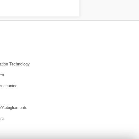
ation Technology
ica
meccanica
i
e/Abbigliamento
rti