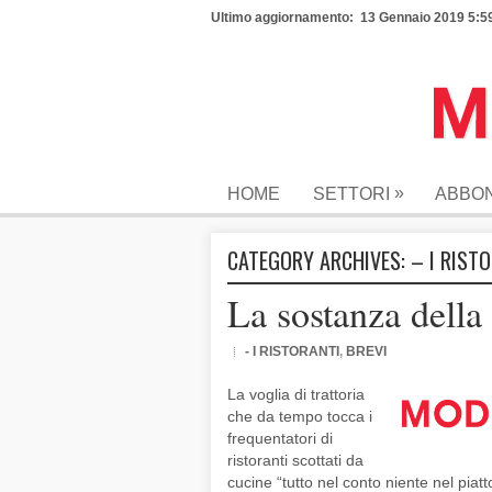
Ultimo aggiornamento: 13 Gennaio 2019 5:5
»
HOME
SETTORI
ABBO
CATEGORY ARCHIVES:
– I RIST
La sostanza della
- I RISTORANTI
,
BREVI
La voglia di trattoria
che da tempo tocca i
frequentatori di
ristoranti scottati da
cucine “tutto nel conto niente nel piatt