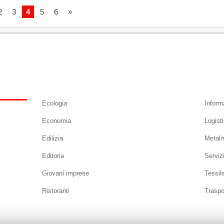
2
3
4
5
6
»
Ecologia
Inform
Economia
Logist
Edilizia
Metal
Editoria
Serviz
Giovani imprese
Tessil
Ristoranti
Traspo