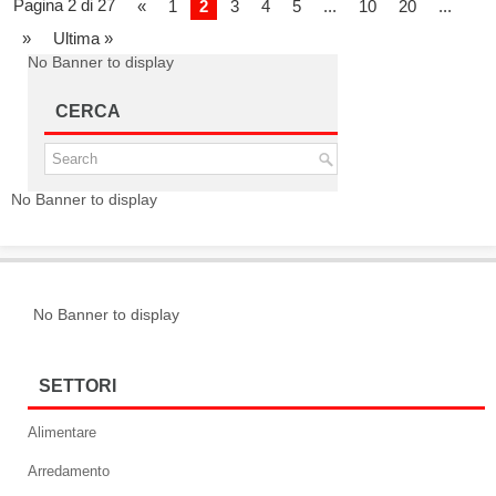
Pagina 2 di 27
«
1
2
3
4
5
...
10
20
...
»
Ultima »
No Banner to display
CERCA
No Banner to display
No Banner to display
SETTORI
Alimentare
Arredamento